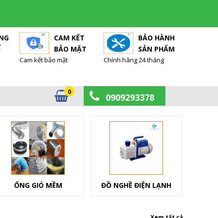
ÀNG
CAM KẾT
BẢO HÀNH
Í
BẢO MẬT
SẢN PHẨM
Cam kết bảo mật
Chính hãng 24 tháng
0
0909293378
ỐNG GIÓ MỀM
ĐỒ NGHỀ ĐIỆN LẠNH
Xem tất cả