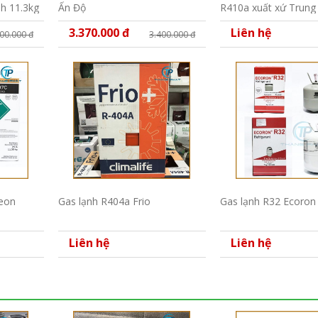
h 11.3kg
Ấn Độ
R410a xuất xứ Trung
3.370.000 đ
Liên hệ
00.000 đ
3.400.000 đ
eon
Gas lạnh R404a Frio
Gas lạnh R32 Ecoron
Liên hệ
Liên hệ