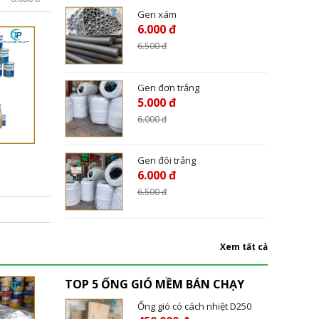
Gen xám
6.000 đ
6.500
đ
Gen đơn trắng
5.000 đ
6.000
đ
Gen đôi trắng
6.000 đ
6.500
đ
Xem tất cả
TOP 5 ỐNG GIÓ MỀM BÁN CHẠY
Ống gió có cách nhiệt D250