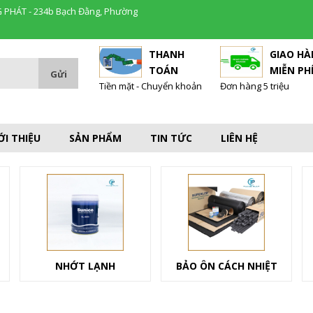
 PHÁT - 234b Bạch Đằng, Phường
THANH
GIAO H
TOÁN
MIỄN PH
Tiền mặt - Chuyển khoản
Đơn hàng 5 triệu
ỚI THIỆU
SẢN PHẨM
TIN TỨC
LIÊN HỆ
NHỚT LẠNH
BẢO ÔN CÁCH NHIỆT