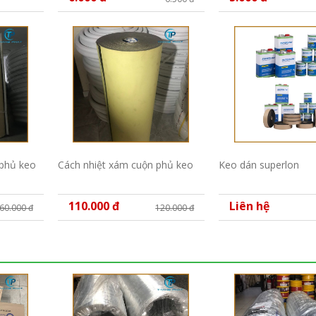
 phủ keo
Cách nhiệt xám cuộn phủ keo
Keo dán superlon
110.000 đ
Liên hệ
60.000 đ
120.000 đ