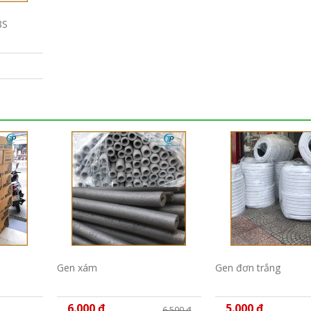
8S
Gen xám
Gen đơn trắng
6.000 đ
5.000 đ
6.500 đ