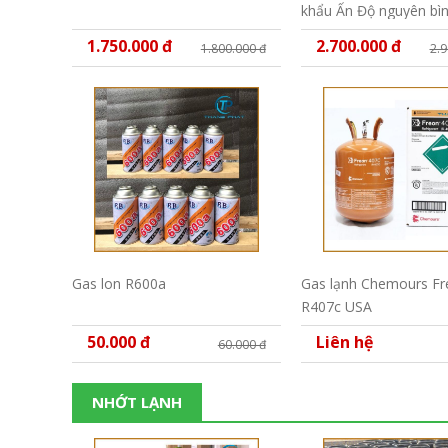
khẩu Ấn Độ nguyên bìn
1.750.000 đ
2.700.000 đ
1.800.000 đ
2.9
Gas lon R600a
Gas lạnh Chemours Fr
R407c USA
50.000 đ
Liên hệ
60.000 đ
NHỚT LẠNH