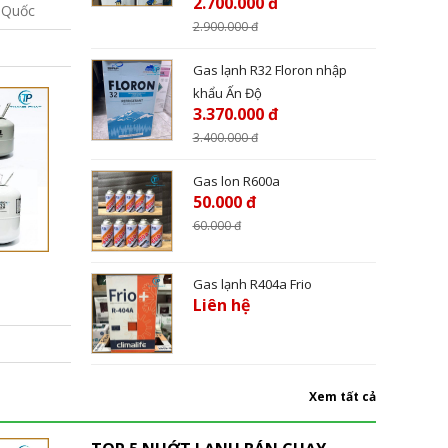
2.700.000 đ
 Quốc
2.900.000
đ
Gas lạnh R32 Floron nhập
khẩu Ấn Độ
3.370.000 đ
3.400.000
đ
Gas lon R600a
50.000 đ
60.000
đ
Gas lạnh R404a Frio
Liên hệ
Xem tất cả