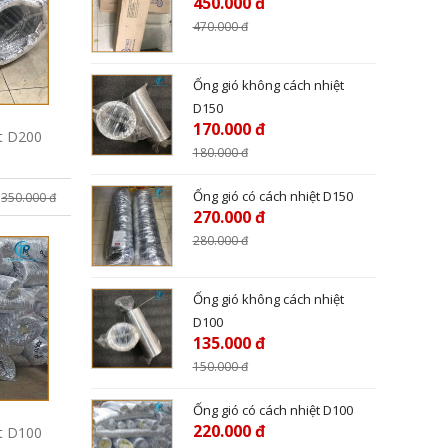
450.000 đ
470.000
đ
Ống gió không cách nhiệt
D150
170.000 đ
ệt D200
180.000
đ
Ống gió có cách nhiệt D150
350.000 đ
270.000 đ
280.000
đ
Ống gió không cách nhiệt
D100
135.000 đ
150.000
đ
Ống gió có cách nhiệt D100
220.000 đ
ệt D100