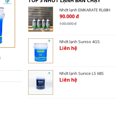
TOP 5 NHỚT LẠNH BÁN CHẠY
Nhớt lạnh EMKARATE RL68H
90.000 đ
100.000
đ
Nhớt lạnh Suniso 4GS
Liên hệ
S
Nhớt lạnh Sunice LS 68S
Liên hệ