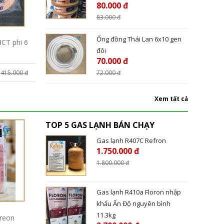
80.000 đ
83.000
đ
Ống đồng Thái Lan 6x10 gen
HCT phi 6
đôi
70.000 đ
415.000 đ
72.000
đ
Xem tất cả
TOP 5 GAS LẠNH BÁN CHẠY
Gas lạnh R407C Refron
1.750.000 đ
1.800.000
đ
Gas lạnh R410a Floron nhập
khẩu Ấn Độ nguyên bình
11.3kg
Freon