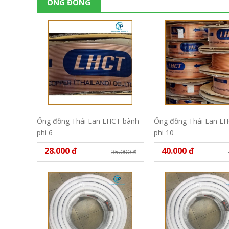
ỐNG ĐỒNG
Ống đồng Thái Lan LHCT bành
Ống đồng Thái Lan L
phi 6
phi 10
28.000 đ
40.000 đ
35.000 đ