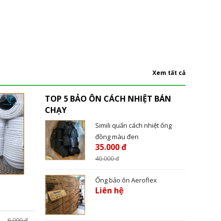
Xem tất cả
TOP 5 BẢO ÔN CÁCH NHIỆT BÁN
CHẠY
Simili quấn cách nhiệt ống
đồng màu đen
35.000 đ
40.000
đ
Ống bảo ôn Aeroflex
Liên hệ
6.000 đ