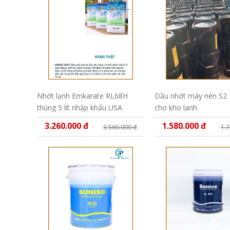
Nhớt lạnh Emkarate RL68H
Dầu nhớt máy nén S2 
thùng 5 lít nhập khẩu USA
cho kho lanh
3.260.000 đ
1.580.000 đ
3.560.000 đ
1.7