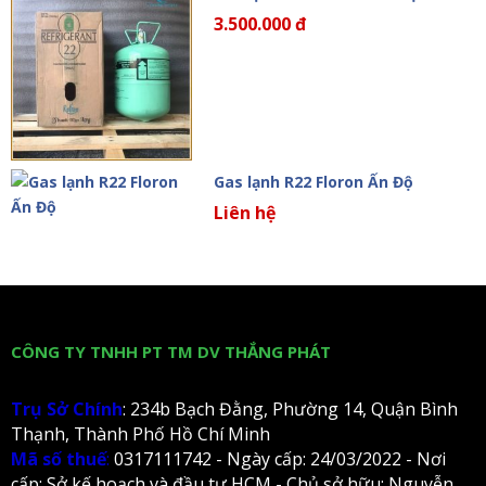
3.500.000 đ
Gas lạnh R22 Floron Ấn Độ
Liên hệ
CÔNG TY TNHH PT TM DV THẮNG PHÁT
Trụ Sở Chính
: 234b Bạch Đằng, Phường 14, Quận Bình
Thạnh, Thành Phố Hồ Chí Minh
Mã số thuế
:
0317111742 - Ngày cấp: 24/03/2022 - Nơi
cấp: Sở kế hoạch và đầu tư HCM - Chủ sở hữu: Nguyễn