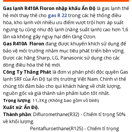
Gas lạnh R410A Floron nhập khẩu Ấn Độ
là gas lạnh thế
hệ mới thay thế cho
gas R
22
trong các hệ thống điều
hòa, kho lạnh với nhiều ưu điểm vượt trội hơn: áp suất
ngưng tụ cũng như độ lạnh (năng suất lạnh) cao hơn 1,6
lần và không gây nguy hại đến tầng Ozon.
Gas R410A Floron
đang được khuyến khích sử dụng để
bảo vệ môi trường nhằm mục tiêu phát triển bền vững.
Được các hãng Sharp, LG, Panasonic sử dụng cho các
dòng điều hòa thế hệ mới.
Công Ty Thắng Phát
là đơn vị phân phối độc quyền Gas
lạnh SRF của Ấn Độ tại thị trường Việt Nam. Chính vì thế
chúng tôi đảm bảo cho quí khách hàng về chất lượng,
nguồn gốc và giá thành sản phẩm luôn tốt nhất.
Trọng lượng
: 11,3Kg (Không bao gồm vỏ bình)
Xuất xứ
:
Ấn Độ.
Thành phần
: Difluromethane(R32) - Chiếm tỉ trọng 50%
về khối lượng.
Pentafluroethane(R125) - Chiếm tỉ trọng