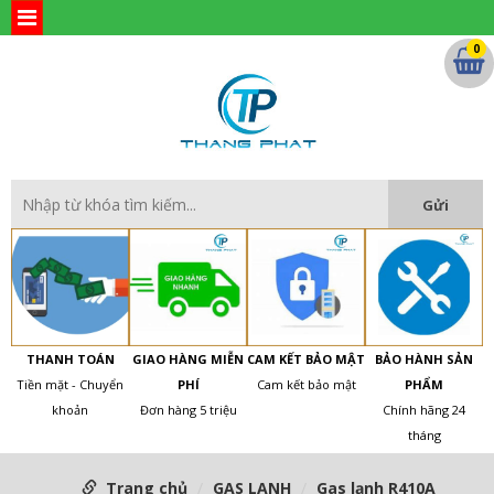
0
THANH TOÁN
GIAO HÀNG MIỄN
CAM KẾT BẢO MẬT
BẢO HÀNH SẢN
Tiền mặt - Chuyển
PHÍ
Cam kết bảo mật
PHẨM
khoản
Đơn hàng 5 triệu
Chính hãng 24
tháng
Trang chủ
GAS LẠNH
Gas lạnh R410A