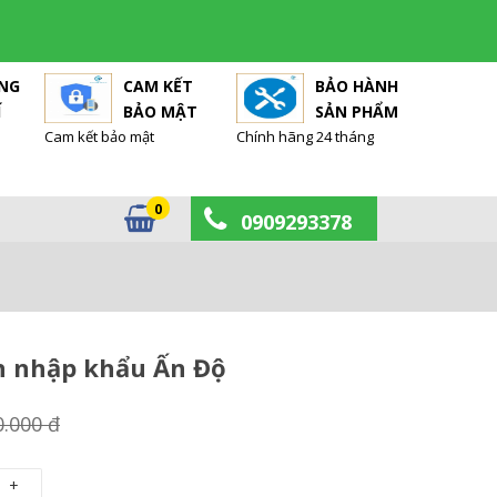
ÀNG
CAM KẾT
BẢO HÀNH
Í
BẢO MẬT
SẢN PHẨM
Cam kết bảo mật
Chính hãng 24 tháng
0
0909293378
on nhập khẩu Ấn Độ
0.000 đ
+