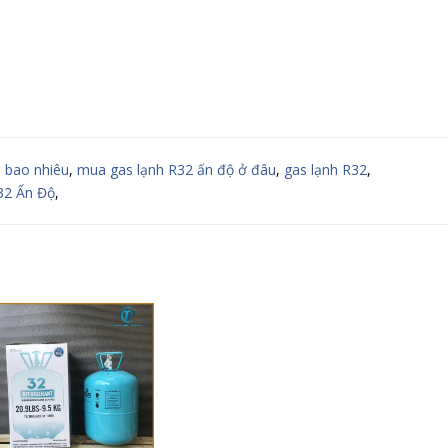
á bao nhiêu
,
mua gas lạnh R32 ấn độ ở đâu
,
gas lạnh R32
,
32 Ấn Độ
,