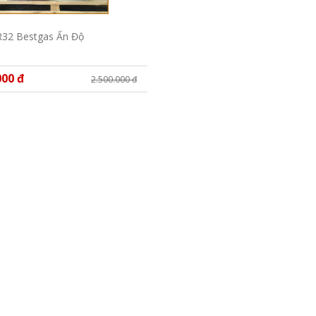
R32 Bestgas Ấn Độ
000 đ
2.500.000 đ