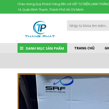
Chào mừng Quý Khách Hàng đến với VẬT TƯ ĐIỆN LẠNH THẮNG
14, Quận Bình Thạnh, Thành Phố Hồ Chí Minh
TRANG CHỦ
GI
DANH MỤC SẢN PHẨM