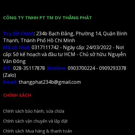
CÔNG TY TNHH PT TM DV THẮNG PHÁT
Trụ Sở Chính
: 234b Bạch Đằng, Phường 14, Quận Bình
Thạnh, Thành Phố Hồ Chí Minh
Mã số thuế
:
0317111742 - Ngày cấp: 24/03/2022 - Nơi
cấp: Sở kế hoạch và đầu tư HCM - Chủ sở hữu: Nguyễn
Văn Đông
ĐT
:
028-35117878
Hotline
0903700224 - 0909293378
(Zalo)
Email:
thangphat234b@gmail.com
CHÍNH SÁCH
Chính sách bảo hành, sửa chữa
Chính sách vận chuyển và lắp đặt
Chính sách Mua hàng & thanh toán