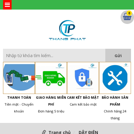
0
THANH TOÁN
GIAO HÀNG MIỄN
CAM KẾT BẢO MẬT
BẢO HÀNH SẢN
Tiền mặt - Chuyển
PHÍ
Cam kết bảo mật
PHẨM
khoản
Đơn hàng 5 triệu
Chính hãng 24
tháng
Trang chủ
DÂY ĐIỆN