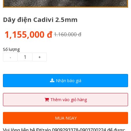
Dây điện Cadivi 2.5mm
1,155,000 đ
1.160.000 đ
Số lượng
-
+
Nhận báo giá
Thêm vào giỏ hàng
MUA NGAY
Vui lòng liên hệ Đt/zalo 0909293378-0903700224 để được