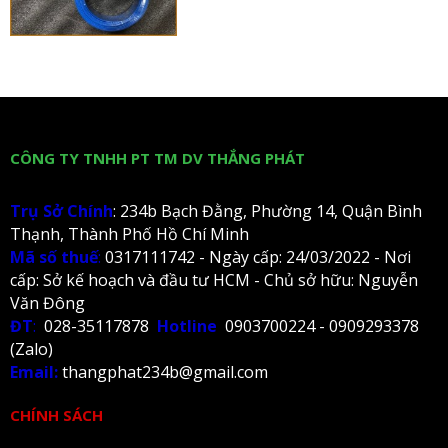
CÔNG TY TNHH PT TM DV THẮNG PHÁT
Trụ Sở Chính
: 234b Bạch Đằng, Phường 14, Quận Bình
Thạnh, Thành Phố Hồ Chí Minh
Mã số thuế
:
0317111742 - Ngày cấp: 24/03/2022 - Nơi
cấp: Sở kế hoạch và đầu tư HCM - Chủ sở hữu: Nguyễn
Văn Đông
ĐT
:
028-35117878
Hotline
0903700224 - 0909293378
(Zalo)
Email:
thangphat234b@gmail.com
CHÍNH SÁCH