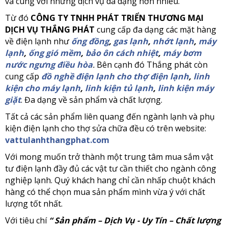
và cùng với những dịch vụ da dạng hơn nhiều.
Từ đó
CÔNG TY TNHH PHÁT TRIỂN THƯƠNG MẠI
DỊCH VỤ THẮNG PHÁT
cung cấp đa dạng các mặt hàng
về điện lạnh như
ống đồng
,
gas lạnh
,
nhớt lạnh
,
máy
lạnh
,
ống gió mềm
,
bảo ôn cách nhiệt
,
máy bơm
nước ngưng điều hòa
.
Bên cạnh đó Thắng phát còn
cung cấp
đồ nghề điện lạnh cho thợ điện lạnh
,
linh
kiện cho máy lạnh
,
linh kiện tủ lạnh
,
linh kiện máy
giặt
.
Đa dạng về sản phẩm và chất lượng.
Tất cả các sản phẩm liên quang đến ngành lạnh và phụ
kiện điện lạnh cho thợ sửa chữa đều có trên website:
vattulanhthangphat.com
Với mong muốn trở thành một trung tâm mua sắm vật
tư điện lạnh đầy đủ các vật tư cần thiết cho ngành công
nghiệp lạnh. Quý khách hang chỉ cần nhấp chuột khách
hàng có thể chọn mua sản phẩm mình vừa ý với chất
lượng tốt nhất.
Với tiêu chí
“ Sản phẩm – Dịch Vụ - Uy Tín – Chất lượng