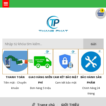
0
THANH TOÁN
GIAO HÀNG MIỄN
CAM KẾT BẢO MẬT
BẢO HÀNH SẢN
Tiền mặt - Chuyển
PHÍ
Cam kết bảo mật
PHẨM
khoản
Đơn hàng 5 triệu
Chính hãng 24
tháng
Trang chủ
GIỚI THIỆU