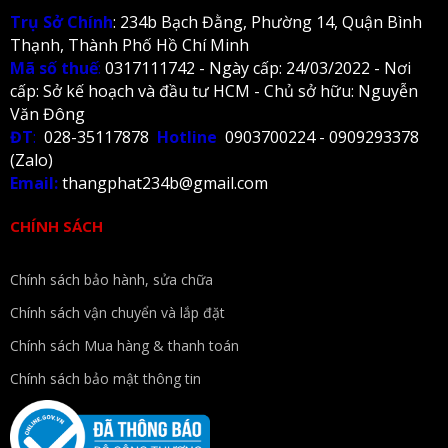
Trụ Sở Chính
: 234b Bạch Đằng, Phường 14, Quận Bình
Thạnh, Thành Phố Hồ Chí Minh
Mã số thuế
:
0317111742 - Ngày cấp: 24/03/2022 - Nơi
cấp: Sở kế hoạch và đầu tư HCM - Chủ sở hữu: Nguyễn
Văn Đông
ĐT
:
028-35117878
Hotline
0903700224 - 0909293378
(Zalo)
Email:
thangphat234b@gmail.com
CHÍNH SÁCH
Chính sách bảo hành, sửa chữa
Chính sách vận chuyển và lắp đặt
Chính sách Mua hàng & thanh toán
Chính sách bảo mật thông tin