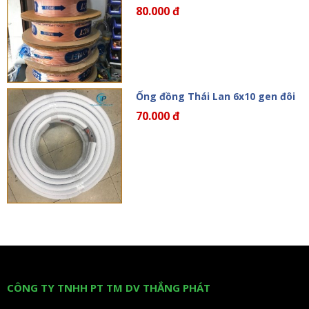
80.000 đ
Ống đồng Thái Lan 6x10 gen đôi
70.000 đ
CÔNG TY TNHH PT TM DV THẮNG PHÁT