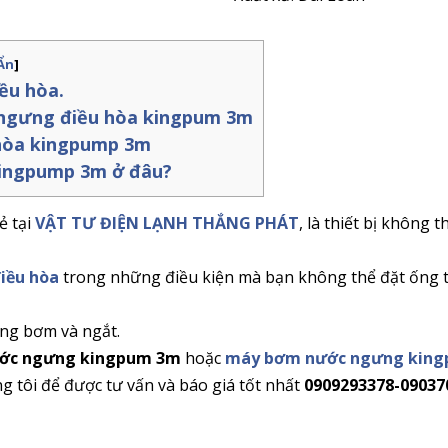
Ẩn
]
ều hòa.
 ngưng điều hòa kingpum 3m
hòa kingpump 3m
ingpump 3m ở đâu?
ẻ tại
VẬT TƯ ĐIỆN LẠNH THẮNG PHÁT
, là thiết bị không t
iều hòa
trong những điều kiện mà bạn không thể đặt ống 
ộng bơm và ngắt.
ớc ngưng kingpum 3m
hoặc
máy bơm nước ngưng kin
g tôi để được tư vấn và báo giá tốt nhất
0909293378-09037