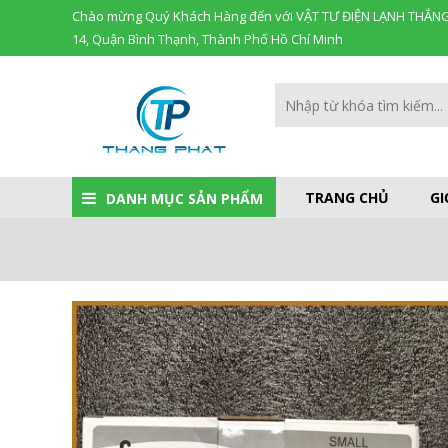
Chào mừng Quý Khách Hàng đến với VẬT TƯ ĐIỆN LẠNH THẮNG
14, Quận Bình Thạnh, Thành Phố Hồ Chí Minh
TRANG CHỦ
GI
DANH MỤC SẢN PHẨM