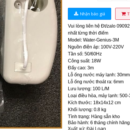
Nhận báo giá
T
Vui lòng liên hệ Đt/zalo 090
nhất từng thời điểm
Model: Water-Genius-3M
Nguồn điện áp: 100V-220V
Tần số: 50/60Hz
Công suất: 18W
Đẩy cao: 3m
Lỗ ống nước máy lạnh: 30mm
Lỗ ống nước thoát ra: 6mm
Lưu lượng: 100 L/M
Loại điều hòa, máy lạnh: 500
Kích thước: 18x14x12 cm
Khối lượng: 0.8 kg
Tình trạng: Hàng sẵn kho
Bảo hành: 6 tháng chính hãng
Xuất xứ: Đài Loan