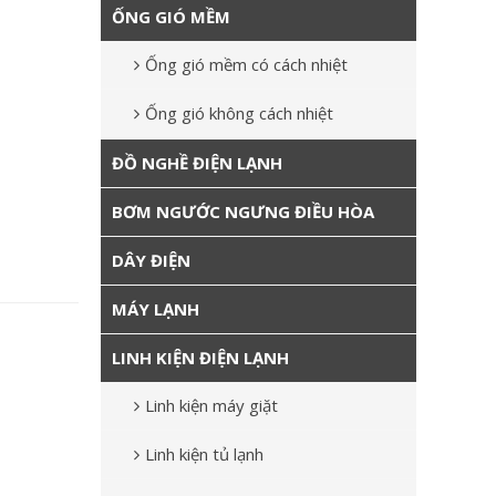
ỐNG GIÓ MỀM
Ống gió mềm có cách nhiệt
Ống gió không cách nhiệt
ĐỒ NGHỀ ĐIỆN LẠNH
BƠM NGƯỚC NGƯNG ĐIỀU HÒA
DÂY ĐIỆN
MÁY LẠNH
LINH KIỆN ĐIỆN LẠNH
Linh kiện máy giặt
Linh kiện tủ lạnh