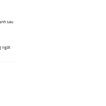
cạnh sau
g ngắt