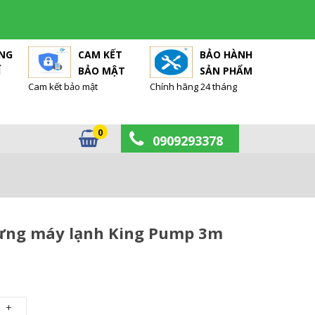
ÀNG
CAM KẾT
BẢO HÀNH
Í
BẢO MẬT
SẢN PHẨM
Cam kết bảo mật
Chính hãng 24 tháng
0
0909293378
ng máy lạnh King Pump 3m
+