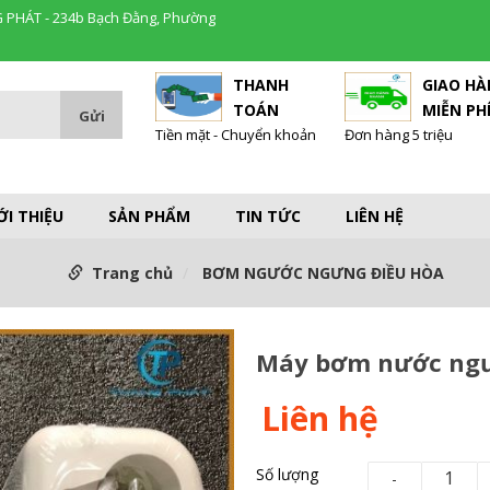
 PHÁT - 234b Bạch Đằng, Phường
THANH
GIAO H
TOÁN
MIỄN PH
Tiền mặt - Chuyển khoản
Đơn hàng 5 triệu
ỚI THIỆU
SẢN PHẨM
TIN TỨC
LIÊN HỆ
Trang chủ
BƠM NGƯỚC NGƯNG ĐIỀU HÒA
Máy bơm nước ngư
Liên hệ
Số lượng
-