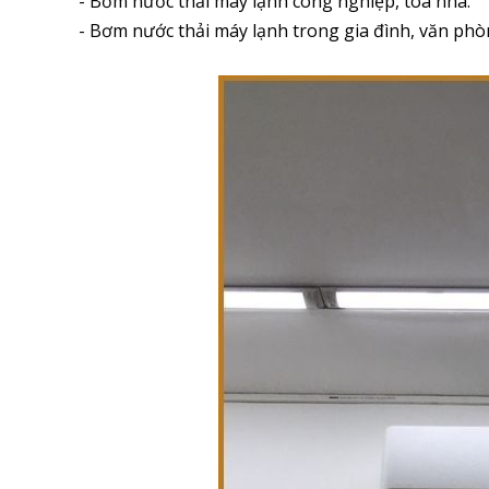
- Bơm nước thải máy lạnh công nghiệp, tòa nhà.
- Bơm nước thải máy lạnh trong gia đình, văn phò