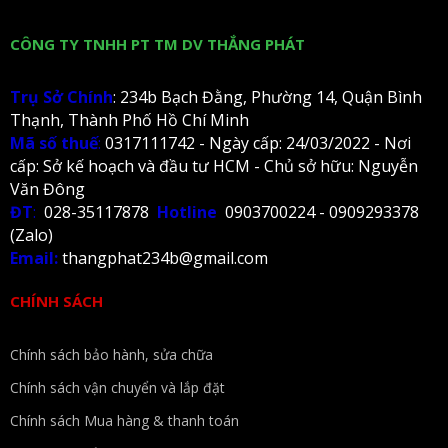
CÔNG TY TNHH PT TM DV THẮNG PHÁT
Trụ Sở Chính
: 234b Bạch Đằng, Phường 14, Quận Bình
Thạnh, Thành Phố Hồ Chí Minh
Mã số thuế
:
0317111742 - Ngày cấp: 24/03/2022 - Nơi
cấp: Sở kế hoạch và đầu tư HCM - Chủ sở hữu: Nguyễn
Văn Đông
ĐT
:
028-35117878
Hotline
0903700224 - 0909293378
(Zalo)
Email:
thangphat234b@gmail.com
CHÍNH SÁCH
Chính sách bảo hành, sửa chữa
Chính sách vận chuyển và lắp đặt
Chính sách Mua hàng & thanh toán