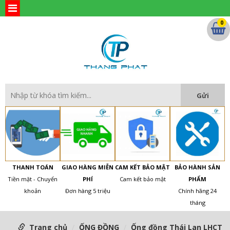
0
THANH TOÁN
GIAO HÀNG MIỄN
CAM KẾT BẢO MẬT
BẢO HÀNH SẢN
Tiền mặt - Chuyển
PHÍ
Cam kết bảo mật
PHẨM
khoản
Đơn hàng 5 triệu
Chính hãng 24
tháng
Trang chủ
ỐNG ĐỒNG
Ống đồng Thái Lan LHCT