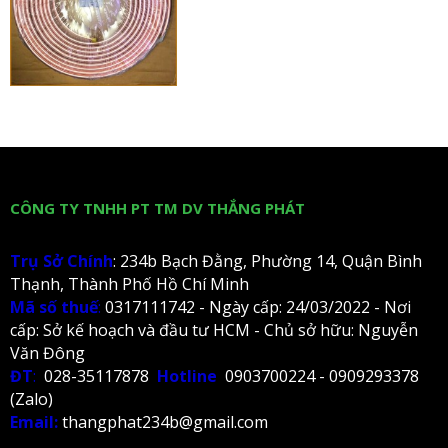
CÔNG TY TNHH PT TM DV THẮNG PHÁT
Trụ Sở Chính
: 234b Bạch Đằng, Phường 14, Quận Bình
Thạnh, Thành Phố Hồ Chí Minh
Mã số thuế
:
0317111742 - Ngày cấp: 24/03/2022 - Nơi
cấp: Sở kế hoạch và đầu tư HCM - Chủ sở hữu: Nguyễn
Văn Đông
ĐT
:
028-35117878
Hotline
0903700224 - 0909293378
(Zalo)
Email:
thangphat234b@gmail.com