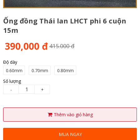
Ống đồng Thái lan LHCT phi 6 cuộn
15m
390,000 đ
415.000 đ
Độ dày
0.60mm
0.70mm
0.80mm
Số lượng
-
+
Thêm vào giỏ hàng
MUA NGAY