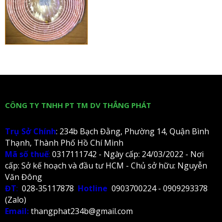
CÔNG TY TNHH PT TM DV THẮNG PHÁT
Trụ Sở Chính
: 234b Bạch Đằng, Phường 14, Quận Bình
Thạnh, Thành Phố Hồ Chí Minh
Mã số thuế
:
0317111742 - Ngày cấp: 24/03/2022 - Nơi
cấp: Sở kế hoạch và đầu tư HCM - Chủ sở hữu: Nguyễn
Văn Đông
ĐT
:
028-35117878
Hotline
0903700224 - 0909293378
(Zalo)
Email:
thangphat234b@gmail.com