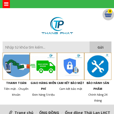
0
THANH TOÁN
GIAO HÀNG MIỄN
CAM KẾT BẢO MẬT
BẢO HÀNH SẢN
Tiền mặt - Chuyển
PHÍ
Cam kết bảo mật
PHẨM
khoản
Đơn hàng 5 triệu
Chính hãng 24
tháng
Trang chủ
ỐNG ĐỒNG
Ống đồng Thái Lan LHCT