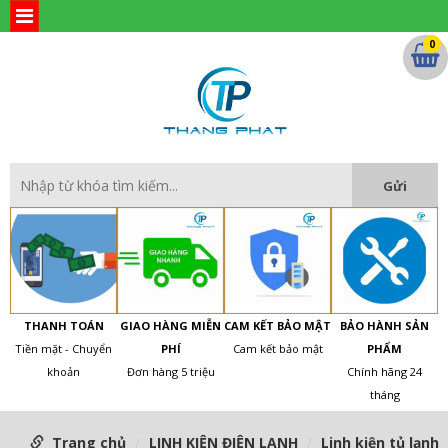
0
THANH TOÁN
GIAO HÀNG MIỄN
CAM KẾT BẢO MẬT
BẢO HÀNH SẢN
Tiền mặt - Chuyển
PHÍ
Cam kết bảo mật
PHẨM
khoản
Đơn hàng 5 triệu
Chính hãng 24
tháng
Trang chủ
LINH KIỆN ĐIỆN LẠNH
Linh kiện tủ lạnh