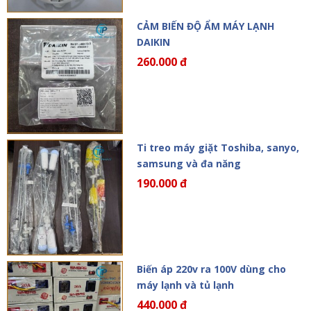
CẢM BIẾN ĐỘ ẨM MÁY LẠNH
DAIKIN
260.000 đ
Ti treo máy giặt Toshiba, sanyo,
samsung và đa năng
190.000 đ
Biến áp 220v ra 100V dùng cho
máy lạnh và tủ lạnh
440.000 đ