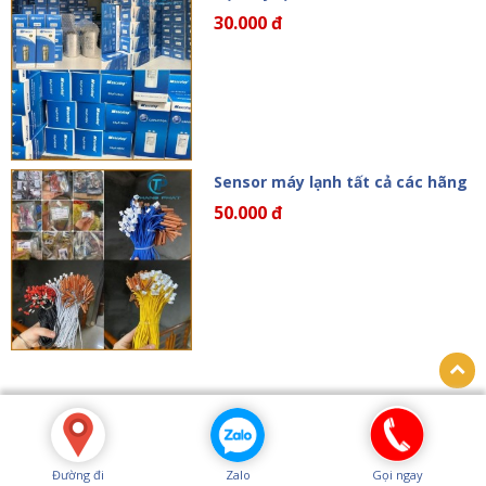
30.000 đ
Sensor máy lạnh tất cả các hãng
50.000 đ
Đường đi
Zalo
Gọi ngay
CÔNG TY TNHH PT TM DV THẮNG PHÁT