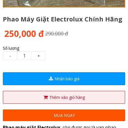
Phao Máy Giặt Electrolux Chính Hãng
250,000 đ
290.000 đ
Số lượng
-
+
Nhận báo giá
Thêm vào giỏ hàng
MUA NGAY
Phao máy giặt Electrolux
, còn được gọi là van phao