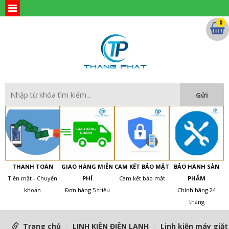
0
THANH TOÁN
GIAO HÀNG MIỄN
CAM KẾT BẢO MẬT
BẢO HÀNH SẢN
Tiền mặt - Chuyển
PHÍ
Cam kết bảo mật
PHẨM
khoản
Đơn hàng 5 triệu
Chính hãng 24
tháng
Trang chủ
LINH KIỆN ĐIỆN LẠNH
Linh kiện máy giặt