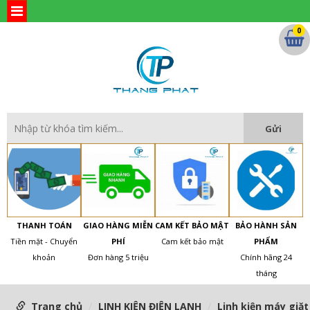
0
THANH TOÁN
GIAO HÀNG MIỄN
CAM KẾT BẢO MẬT
BẢO HÀNH SẢN
Tiền mặt - Chuyển
PHÍ
Cam kết bảo mật
PHẨM
khoản
Đơn hàng 5 triệu
Chính hãng 24
tháng
Trang chủ
LINH KIỆN ĐIỆN LẠNH
Linh kiện máy giặt