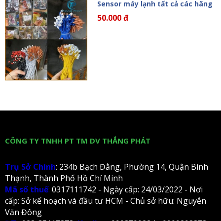
Sensor máy lạnh tất cả các hãng
50.000 đ
CÔNG TY TNHH PT TM DV THẮNG PHÁT
Trụ Sở Chính
: 234b Bạch Đằng, Phường 14, Quận Bình
Thạnh, Thành Phố Hồ Chí Minh
Mã số thuế
:
0317111742 - Ngày cấp: 24/03/2022 - Nơi
cấp: Sở kế hoạch và đầu tư HCM - Chủ sở hữu: Nguyễn
Văn Đông