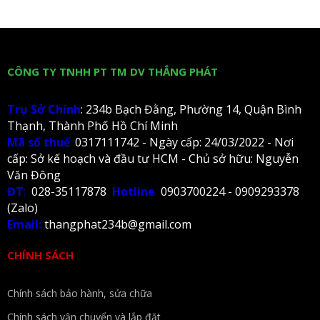
CÔNG TY TNHH PT TM DV THẮNG PHÁT
Trụ Sở Chính
: 234b Bạch Đằng, Phường 14, Quận Bình
Thạnh, Thành Phố Hồ Chí Minh
Mã số thuế
:
0317111742 - Ngày cấp: 24/03/2022 - Nơi
cấp: Sở kế hoạch và đầu tư HCM - Chủ sở hữu: Nguyễn
Văn Đông
ĐT
:
028-35117878
Hotline
0903700224 - 0909293378
(Zalo)
Email:
thangphat234b@gmail.com
CHÍNH SÁCH
Chính sách bảo hành, sửa chữa
Chính sách vận chuyển và lắp đặt