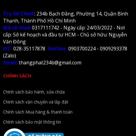
Trụ Sở Chính
: 234b Bạch Đằng, Phường 14, Quận Bình
Thạnh, Thành Phố Hồ Chí Minh
Mã số thuế
:
0317111742 - Ngày cấp: 24/03/2022 - Nơi
cấp: Sở kế hoạch và đầu tư HCM - Chủ sở hữu: Nguyễn
Văn Đông
ĐT
:
028-35117878
Hotline
0903700224 - 0909293378
(Zalo)
Email:
thangphat234b@gmail.com
CHÍNH SÁCH
Chính sách bảo hành, sửa chữa
Chính sách vận chuyển và lắp đặt
Chính sách Mua hàng & thanh toán
Chính sách bảo mật thông tin