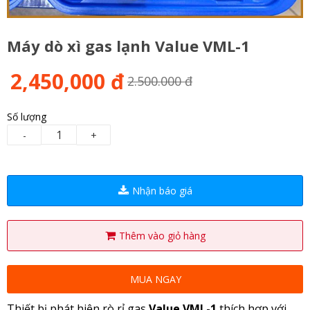
Máy dò xì gas lạnh Value VML-1
2,450,000 đ
2.500.000 đ
Số lượng
-
+
Nhận báo giá
Thêm vào giỏ hàng
MUA NGAY
Thiết bị phát hiện rò rỉ gas
Value VML-1
thích hợp với