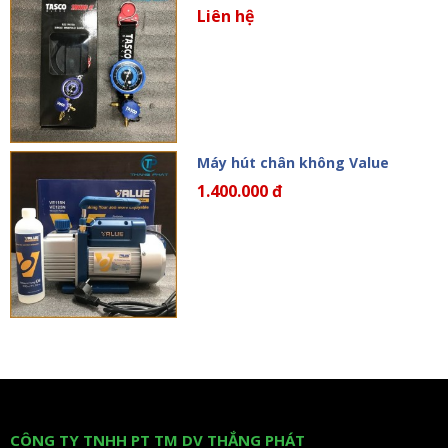
Liên hệ
Máy hút chân không Value
1.400.000 đ
CÔNG TY TNHH PT TM DV THẮNG PHÁT