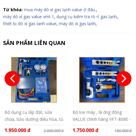
Từ khóa:
mua máy dò xì gas lạnh value ở đâu.
,
mày dò xì gas value vml-1
,
dụng cụ kiểm tra rò rỉ gas lạnh
,
thiết bị dò xì gas lanh value
,
máy dò xì gas lạnh
,
SẢN PHẨM LIÊN QUAN
Bộ dụng cụ lắp đặt, sửa
Bộ loe máy , lã ống đồng
chữa, bảo dưỡng điều hòa, tủ
VALUE chính hãng VFT-808E -
lạnh Value VTB - 05
MIS
1.950.000 đ
1.750.000 đ
2.000.000 đ
180.000 đ