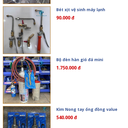
Bét xịt vệ sinh máy lạnh
90.000 đ
Bộ đèn hàn gió đá mini
1.750.000 đ
Kìm Nong tay ống đồng value
540.000 đ