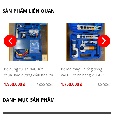
SẢN PHẨM LIÊN QUAN
Bộ dụng cụ lắp đặt, sửa
Bộ loe máy , lã ống đồng
chữa, bảo dưỡng điều hòa, tủ
VALUE chính hãng VFT-808E -
lạnh Value VTB - 05
MIS
1.950.000 đ
1.750.000 đ
2.000.000 đ
180.000 đ
DANH MỤC SẢN PHẨM