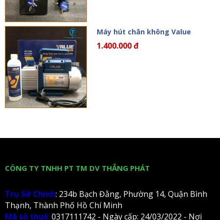
Máy hút chân không Value
1.400.000 đ
CÔNG TY TNHH PT TM DV THẮNG PHÁT
Trụ Sở Chính
: 234b Bạch Đằng, Phường 14, Quận Bình
Thạnh, Thành Phố Hồ Chí Minh
Mã số thuế
:
0317111742 - Ngày cấp: 24/03/2022 - Nơi