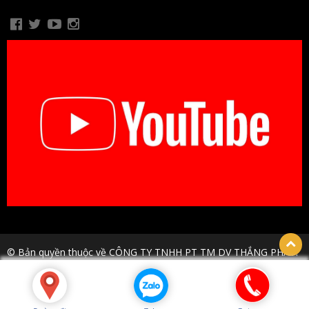
© Bản quyền thuộc về CÔNG TY TNHH PT TM DV THẮNG PHÁT.
Thiết kế bởi hpsoft.vn
Số tài khoản:
0909293378
Chủ tài khoản:
Dương Thị Sỹ
-
Ngân hàng MB Bank