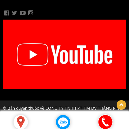
© Bản quyền thuộc về CÔNG TY TNHH PT TM DV THẮNG PHÁT.
Thiết kế bởi hpsoft.vn
Số tài khoản:
0909293378
Chủ tài khoản:
Dương Thị Sỹ
-
Ngân hàng MB Bank