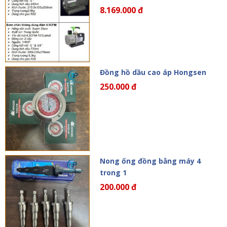
8.169.000 đ
Đồng hồ dầu cao áp Hongsen
250.000 đ
Nong ống đồng bằng máy 4
trong 1
200.000 đ