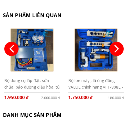
SẢN PHẨM LIÊN QUAN
Bộ dụng cụ lắp đặt, sửa
Bộ loe máy , lã ống đồng
chữa, bảo dưỡng điều hòa, tủ
VALUE chính hãng VFT-808E -
lạnh Value VTB - 05
MIS
1.950.000 đ
1.750.000 đ
2.000.000 đ
180.000 đ
DANH MỤC SẢN PHẨM