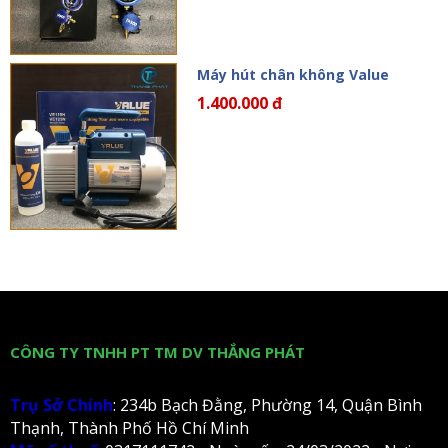
Máy hút chân không Value
1.400.000 đ
CÔNG TY TNHH PT TM DV THẮNG PHÁT
Trụ Sở Chính
: 234b Bạch Đằng, Phường 14, Quận Bình
Thạnh, Thành Phố Hồ Chí Minh