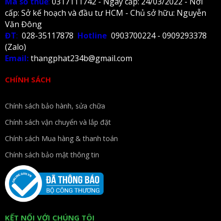
Mã số thuế
:
0317111742 - Ngày cấp: 24/03/2022 - Nơi
cấp: Sở kế hoạch và đầu tư HCM - Chủ sở hữu: Nguyễn
Văn Đông
ĐT
:
028-35117878
Hotline
0903700224 - 0909293378
(Zalo)
Email:
thangphat234b@gmail.com
CHÍNH SÁCH
Chính sách bảo hành, sửa chữa
Chính sách vận chuyển và lắp đặt
Chính sách Mua hàng & thanh toán
Chính sách bảo mật thông tin
KẾT NỐI VỚI CHÚNG TÔI