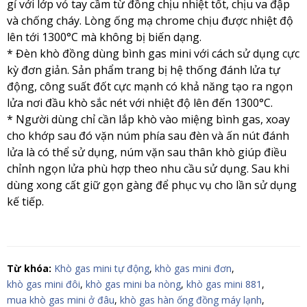
gỉ với lớp vỏ tay cầm từ đồng chịu nhiệt tốt, chịu va đập
và chống cháy. Lòng ống mạ chrome chịu được nhiệt độ
lên tới 1300°C mà không bị biến dạng.
* Đèn khò đồng dùng bình gas mini với cách sử dụng cực
kỳ đơn giản. Sản phẩm trang bị hệ thống đánh lửa tự
động, công suất đốt cực mạnh có khả năng tạo ra ngọn
lửa nơi đầu khò sắc nét với nhiệt độ lên đến 1300°C.
* Người dùng chỉ cần lắp khò vào miệng bình gas, xoay
cho khớp sau đó vặn núm phía sau đèn và ấn nút đánh
lửa là có thể sử dụng, núm vặn sau thân khò giúp điều
chỉnh ngọn lửa phù hợp theo nhu cầu sử dụng. Sau khi
dùng xong cất giữ gọn gàng để phục vụ cho lần sử dụng
kế tiếp.
Từ khóa:
Khò gas mini tự động
,
khò gas mini đơn
,
khò gas mini đôi
,
khò gas mini ba nòng
,
khò gas mini 881
,
mua khò gas mini ở đâu
,
khò gas hàn ống đồng máy lạnh
,