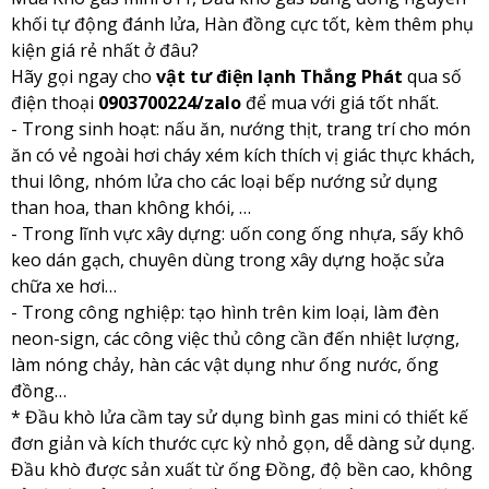
khối tự động đánh lửa, Hàn đồng cực tốt, kèm thêm phụ
kiện giá rẻ nhất ở đâu?
Hãy gọi ngay cho
vật tư điện lạnh Thắng Phát
qua số
điện thoại
0903700224/zalo
để mua với giá tốt nhất.
- Trong sinh hoạt: nấu ăn, nướng thịt, trang trí cho món
ăn có vẻ ngoài hơi cháy xém kích thích vị giác thực khách,
thui lông, nhóm lửa cho các loại bếp nướng sử dụng
than hoa, than không khói, …
- Trong lĩnh vực xây dựng: uốn cong ống nhựa, sấy khô
keo dán gạch, chuyên dùng trong xây dựng hoặc sửa
chữa xe hơi…
- Trong công nghiệp: tạo hình trên kim loại, làm đèn
neon-sign, các công việc thủ công cần đến nhiệt lượng,
làm nóng chảy, hàn các vật dụng như ống nước, ống
đồng…
* Đầu khò lửa cầm tay sử dụng bình gas mini có thiết kế
đơn giản và kích thước cực kỳ nhỏ gọn, dễ dàng sử dụng.
Đầu khò được sản xuất từ ống Đồng, độ bền cao, không