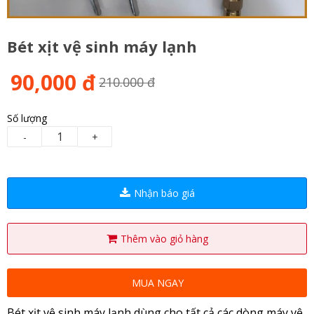
Bét xịt vệ sinh máy lạnh
90,000 đ
210.000 đ
Số lượng
-
+
Nhận báo giá
Thêm vào giỏ hàng
MUA NGAY
Bét xịt vệ sinh máy lạnh dùng cho tất cả các dòng máy vệ