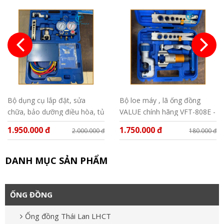
Bộ dụng cụ lắp đặt, sửa
Bộ loe máy , lã ống đồng
chữa, bảo dưỡng điều hòa, tủ
VALUE chính hãng VFT-808E -
lạnh Value VTB - 05
MIS
1.950.000 đ
1.750.000 đ
2.000.000 đ
180.000 đ
DANH MỤC SẢN PHẨM
ỐNG ĐỒNG
Ống đồng Thái Lan LHCT