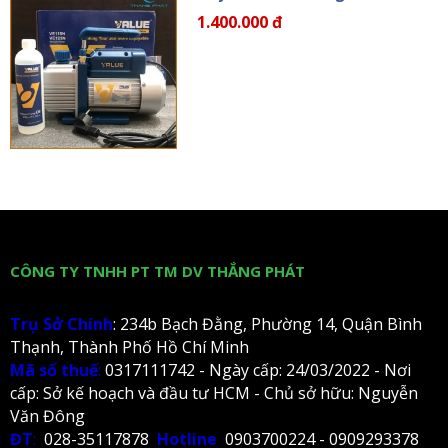
1.400.000 đ
CÔNG TY TNHH PT TM DV THẮNG PHÁT
Trụ Sở Chính
: 234b Bạch Đằng, Phường 14, Quận Bình
Thạnh, Thành Phố Hồ Chí Minh
Mã số thuế
:
0317111742 - Ngày cấp: 24/03/2022 - Nơi
cấp: Sở kế hoạch và đầu tư HCM - Chủ sở hữu: Nguyễn
Văn Đông
ĐT
:
028-35117878
Hotline
0903700224 - 0909293378