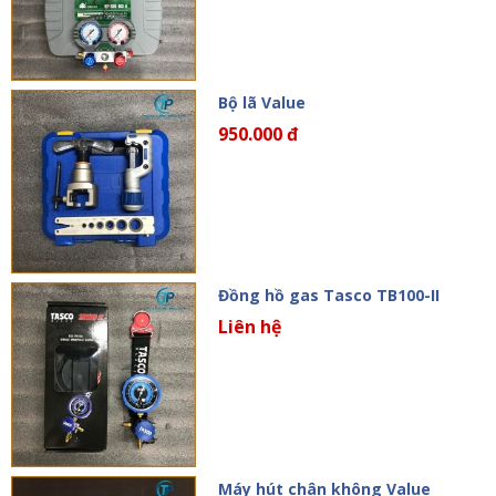
Bộ lã Value
950.000 đ
Đồng hồ gas Tasco TB100-II
Liên hệ
Máy hút chân không Value