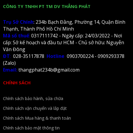
CÔNG TY TNHH PT TM DV THẮNG PHÁT
Trụ Sở Chính
: 234b Bạch Đằng, Phường 14, Quận Bình
Thạnh, Thành Phố Hồ Chí Minh
Mã số thuế
:
0317111742 - Ngày cấp: 24/03/2022 - Nơi
cấp: Sở kế hoạch và đầu tư HCM - Chủ sở hữu: Nguyễn
Văn Đông
ĐT
:
028-35117878
Hotline
0903700224 - 0909293378
(Zalo)
Email:
thangphat234b@gmail.com
CHÍNH SÁCH
Chính sách bảo hành, sửa chữa
Chính sách vận chuyển và lắp đặt
Chính sách Mua hàng & thanh toán
Chính sách bảo mật thông tin