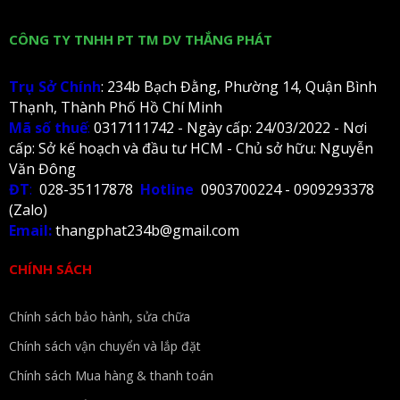
CÔNG TY TNHH PT TM DV THẮNG PHÁT
Trụ Sở Chính
: 234b Bạch Đằng, Phường 14, Quận Bình
Thạnh, Thành Phố Hồ Chí Minh
Mã số thuế
:
0317111742 - Ngày cấp: 24/03/2022 - Nơi
cấp: Sở kế hoạch và đầu tư HCM - Chủ sở hữu: Nguyễn
Văn Đông
ĐT
:
028-35117878
Hotline
0903700224 - 0909293378
(Zalo)
Email:
thangphat234b@gmail.com
CHÍNH SÁCH
Chính sách bảo hành, sửa chữa
Chính sách vận chuyển và lắp đặt
Chính sách Mua hàng & thanh toán