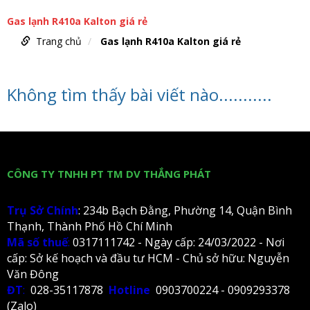
Gas lạnh R410a Kalton giá rẻ
Trang chủ
Gas lạnh R410a Kalton giá rẻ
Không tìm thấy bài viết nào...........
CÔNG TY TNHH PT TM DV THẮNG PHÁT
Trụ Sở Chính
: 234b Bạch Đằng, Phường 14, Quận Bình
Thạnh, Thành Phố Hồ Chí Minh
Mã số thuế
:
0317111742 - Ngày cấp: 24/03/2022 - Nơi
cấp: Sở kế hoạch và đầu tư HCM - Chủ sở hữu: Nguyễn
Văn Đông
ĐT
:
028-35117878
Hotline
0903700224 - 0909293378
(Zalo)