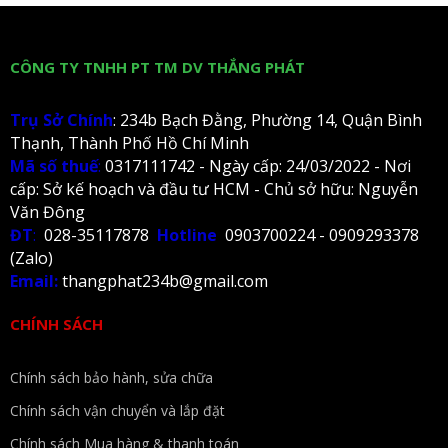
CÔNG TY TNHH PT TM DV THẮNG PHÁT
Trụ Sở Chính
: 234b Bạch Đằng, Phường 14, Quận Bình
Thạnh, Thành Phố Hồ Chí Minh
Mã số thuế
:
0317111742 - Ngày cấp: 24/03/2022 - Nơi
cấp: Sở kế hoạch và đầu tư HCM - Chủ sở hữu: Nguyễn
Văn Đông
ĐT
:
028-35117878
Hotline
0903700224 - 0909293378
(Zalo)
Email:
thangphat234b@gmail.com
CHÍNH SÁCH
Chính sách bảo hành, sửa chữa
Chính sách vận chuyển và lắp đặt
Chính sách Mua hàng & thanh toán